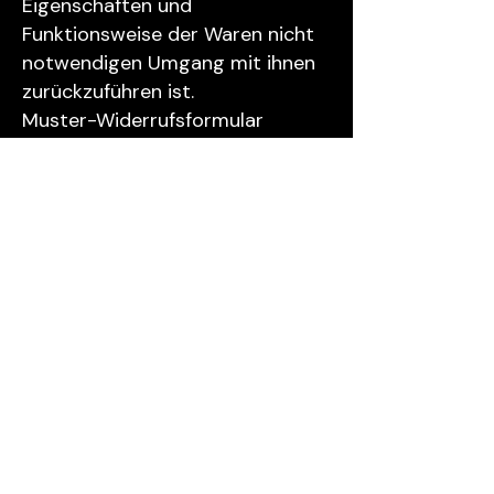
Eigenschaften und
Funktionsweise der Waren nicht
notwendigen Umgang mit ihnen
zurückzuführen ist.
Muster-Widerrufsformular
(Wenn Sie den Vertrag
widerrufen wollen, dann füllen Sie
bitte dieses Formular aus und
senden Sie es zurück.)
– An Fußballspezialist Inh. Birsen
Gürlek / Tugay Kayakisla GbR
Karrenführer Str.
1-3 38100
Braunschweig Telefon: +49 (0)
531 /
2403810
E-Mail:
shop@fussballspezi.de
– Hiermit widerrufe(n) ich/wir (*)
den von mir/uns (*)
abgeschlossenen Vertrag über