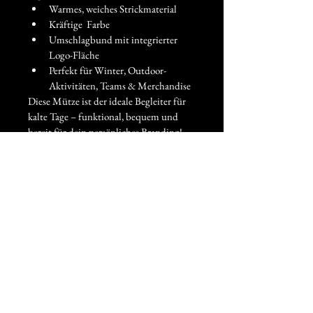
Warmes, weiches Strickmaterial
Kräftige  Farbe
Umschlagbund mit integrierter 
Logo-Fläche
Perfekt für Winter, Outdoor-
Aktivitäten, Teams & Merchandise
Diese Mütze ist der ideale Begleiter für 
kalte Tage – funktional, bequem und 
bereit für dein persönliches Branding!
Hersteller
Herstellerangaben gemäß GPSR
Beechfield Brands Europe B.V.
Posthoornstraat 17
301 IWD Rotterdam