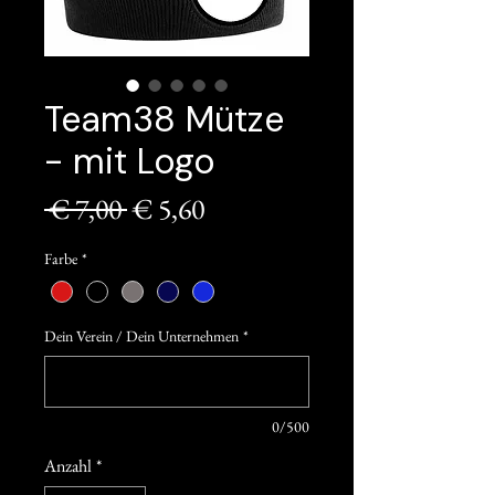
Team38 Mütze
- mit Logo
Standardpreis
Sale-
 € 7,00 
€ 5,60
Preis
Farbe
*
Dein Verein / Dein Unternehmen
*
0/500
Anzahl
*